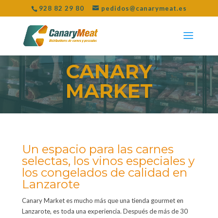
928 82 29 80
pedidos@canarymeat.es
CANARY
MARKET
Un espacio para las carnes
selectas, los vinos especiales y
los congelados de calidad en
Lanzarote
Canary Market es mucho más que una tienda gourmet en
Lanzarote, es toda una experiencia. Después de más de 30