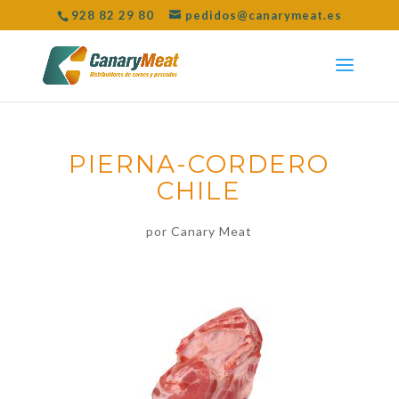
928 82 29 80
pedidos@canarymeat.es
PIERNA-CORDERO
CHILE
por
Canary Meat