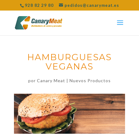
928 82 29 80
pedidos@canarymeat.es
HAMBURGUESAS
VEGANAS
por
Canary Meat
|
Nuevos Productos