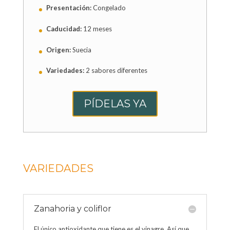
Presentación:
Congelado
Caducidad:
12 meses
Origen:
Suecia
Variedades:
2 sabores diferentes
PÍDELAS YA
VARIEDADES
Zanahoria y coliflor
El único antioxidante que tiene es el vinagre. Así que