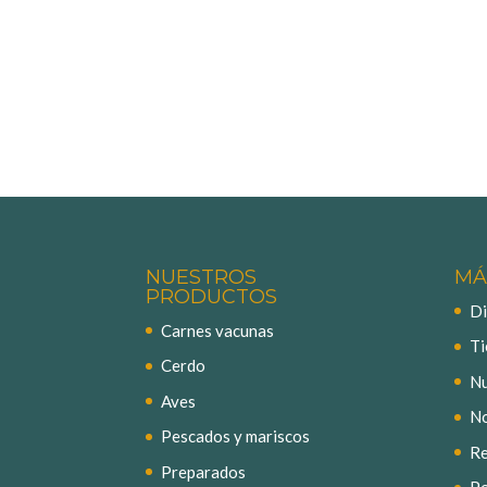
NUESTROS
MÁ
PRODUCTOS
Di
Carnes vacunas
Ti
Cerdo
Nu
Aves
No
Pescados y mariscos
Re
Preparados