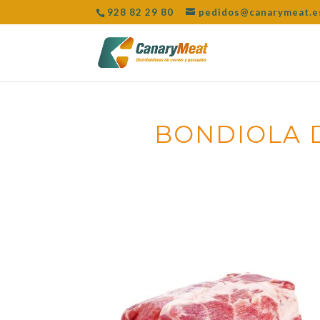
928 82 29 80
pedidos@canarymeat.e
BONDIOLA 