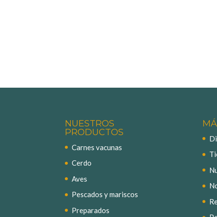
NUESTROS
MÁ
PRODUCTOS
Di
Carnes vacunas
Ti
Cerdo
Nu
Aves
No
Pescados y mariscos
Re
Preparados