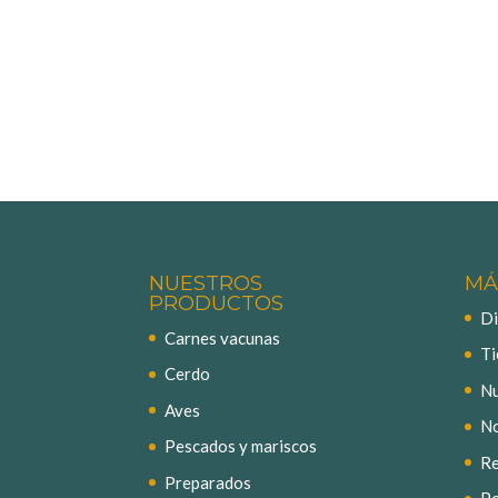
NUESTROS
MÁ
PRODUCTOS
Di
Carnes vacunas
Ti
Cerdo
Nu
Aves
No
Pescados y mariscos
Re
Preparados