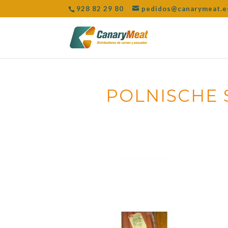
928 82 29 80
pedidos@canarymeat.e
POLNISCHE S