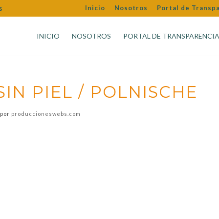
Inicio
Nosotros
Portal de Transp
s
INICIO
NOSOTROS
PORTAL DE TRANSPARENCI
IN PIEL / POLNISCHE
por
produccioneswebs.com