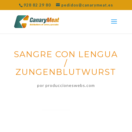
928 82 29 80
pedidos@canarymeat.es
SANGRE CON LENGUA
/
ZUNGENBLUTWURST
por
produccioneswebs.com