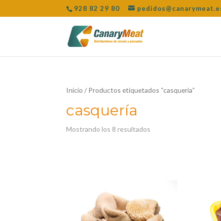
928 82 29 80
pedidos@canarymeat.e
Inicio
/ Productos etiquetados “casquería”
casquería
Mostrando los 8 resultados