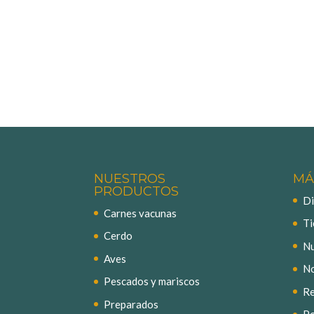
NUESTROS
MÁ
PRODUCTOS
Di
Carnes vacunas
Ti
Cerdo
Nu
Aves
No
Pescados y mariscos
Re
Preparados