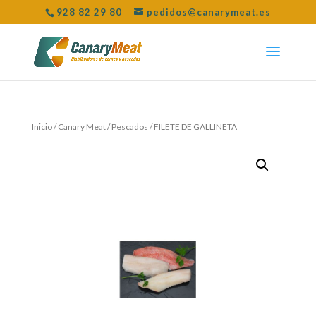
928 82 29 80
pedidos@canarymeat.es
Inicio
/
Canary Meat
/
Pescados
/ FILETE DE GALLINETA