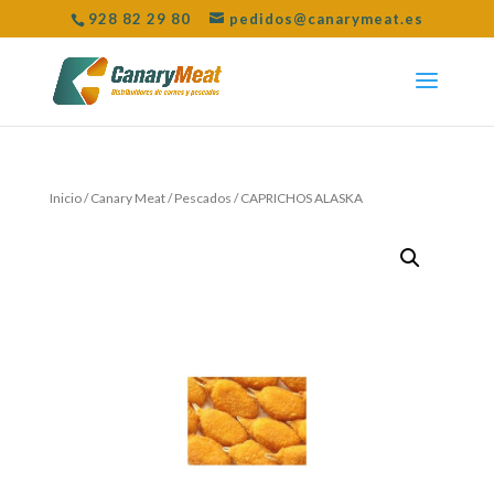
928 82 29 80
pedidos@canarymeat.es
Inicio
/
Canary Meat
/
Pescados
/ CAPRICHOS ALASKA