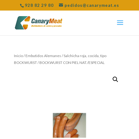
928 82 29 80
pedidos@canarymeat.es
Inicio
/
Embutidos Alemanes
/
Salchicha roja, cocida, tipo
BOCKWURST
/ BOCKWURST CON PIEL NAT./ESPECIAL