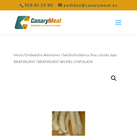
928 82 29 80
pedidos@canarymeat.es
Inicio
/
Embutidos Alemanes
/
Salchicha blanca, fina, cocida, tipo
BRATWURST
/ BRATWURST SIN PIEL CHIPOLATA