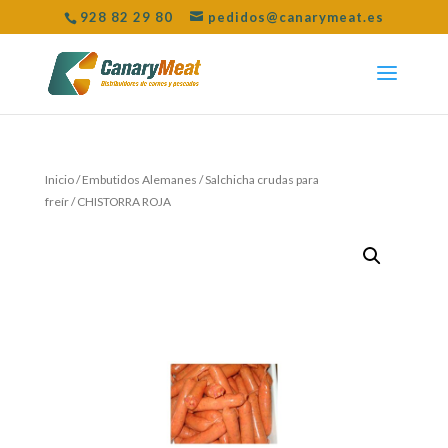
928 82 29 80
pedidos@canarymeat.es
Inicio
/
Embutidos Alemanes
/
Salchicha crudas para
freír
/ CHISTORRA ROJA