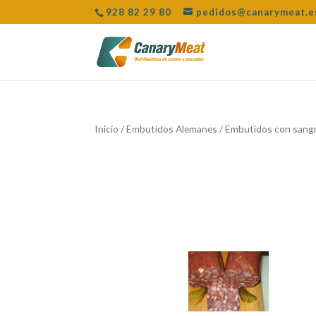
928 82 29 80
pedidos@canarymeat.e
Inicio
/
Embutidos Alemanes
/
Embutidos con sang