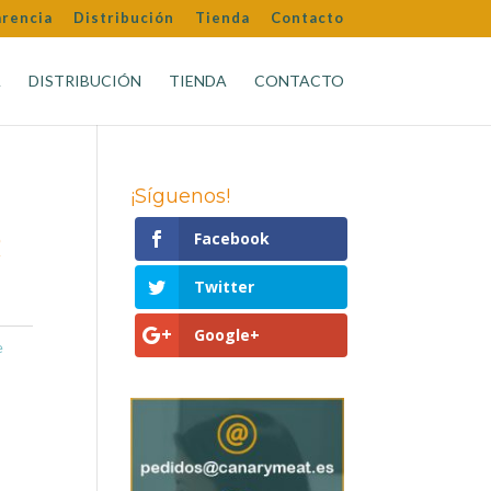
arencia
Distribución
Tienda
Contacto
A
DISTRIBUCIÓN
TIENDA
CONTACTO
¡Síguenos!
R
Facebook
Twitter
Google+
e