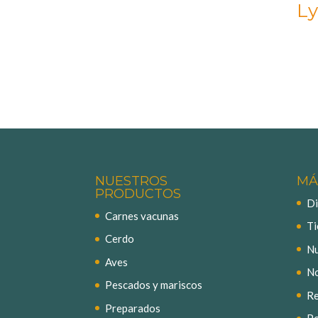
Ly
NUESTROS
MÁ
PRODUCTOS
Di
Carnes vacunas
Ti
Cerdo
Nu
Aves
No
Pescados y mariscos
Re
Preparados