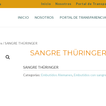
Inicio
Nosotros
Portal de Transp
s
INICIO
NOSOTROS
PORTAL DE TRANSPARENCI
re
/ SANGRE THÜRINGER
SANGRE THÜRINGE
SANGRE THÜRINGER
Categorías:
Embutidos Alemanes
,
Embutidos con sangr