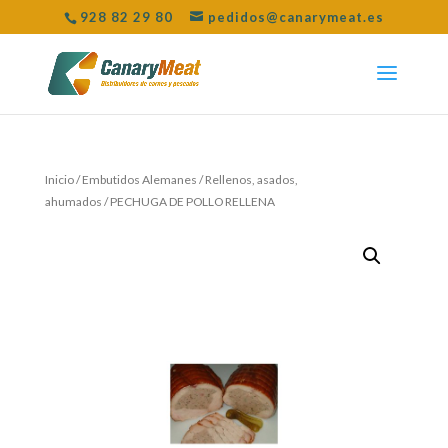
928 82 29 80
pedidos@canarymeat.es
Inicio
/
Embutidos Alemanes
/
Rellenos, asados,
ahumados
/ PECHUGA DE POLLO RELLENA