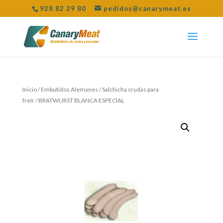
928 82 29 80
pedidos@canarymeat.es
Inicio
/
Embutidos Alemanes
/
Salchicha crudas para
freír
/ BRATWURST BLANCA ESPECIAL