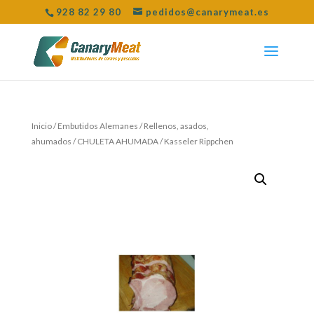
928 82 29 80
pedidos@canarymeat.es
Inicio
/
Embutidos Alemanes
/
Rellenos, asados,
ahumados
/ CHULETA AHUMADA / Kasseler Rippchen