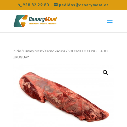
928 82 29 80
pedidos@canarymeat.es
Inicio
/
Canary Meat
/
Carne vacuna
/ SOLOMILLO CONGELADO
URUGUAY